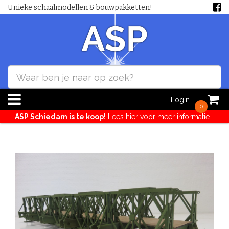
Unieke schaalmodellen & bouwpakketten!
Login
0
ASP Schiedam is te koop!
Lees hier voor meer informatie...