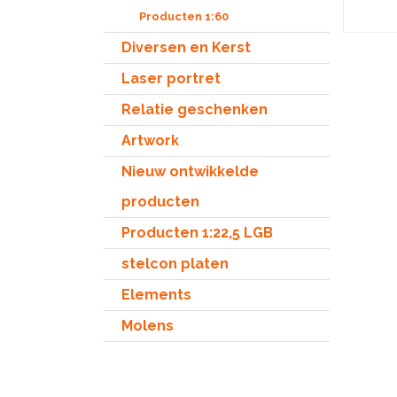
bouwpakke
Producten 1:60
vervaard
details.
vocht
Diversen en Kerst
onbehand
aanbevole
Laser portret
Nederlan
moeilijkh
Relatie geschenken
Artwork
Nieuw ontwikkelde
producten
Producten 1:22,5 LGB
stelcon platen
Elements
Molens