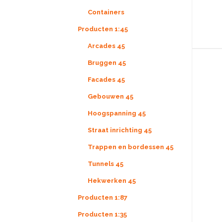
uitbreid
loopbru
Containers
modulaire 
huizen/
Producten 1:45
binnenshuis
grootste
Arcades 45
prachtige
binnenshu
hoogwaard
Bruggen 45
niet inges
MDF te geb
Facades 45
inbegrep
schaal is 1:
Gebouwen 45
Hoogspanning 45
Straat inrichting 45
Trappen en bordessen 45
Tunnels 45
Hekwerken 45
De Bailey b
en na de 2
Producten 1:87
noodbruggen
pakket is 
Producten 1:35
model