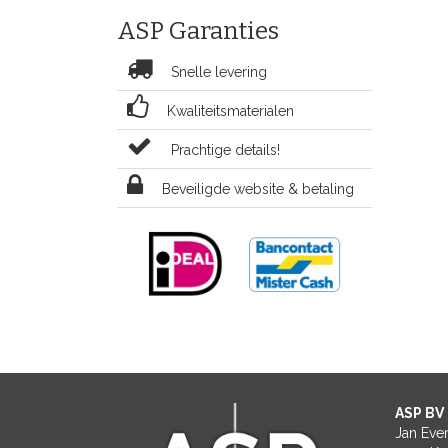
ASP Garanties
Snelle levering
Kwaliteitsmaterialen
Prachtige details!
Beveiligde website & betaling
ASP BV
Jan Eve