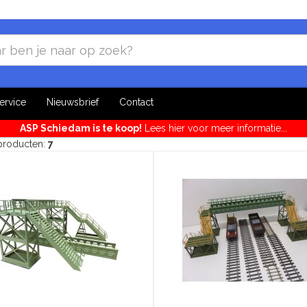
ervice
Nieuwsbrief
Contact
ASP Schiedam is te koop!
Lees hier voor meer informatie...
 producten:
7