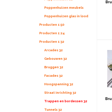
Bru
Poppenhuizen meubels
De loopbrug
Poppenhuizen glas in lood
van het per
2 sporen 
Producten 1:50
pakket is 
model
bouwpakke
Producten 1:24
vervaard
ingegravee
Producten 1:32
verband m
en Perspex
het is aan
Arcades 32
De Nederla
moeilijkh
Gebouwen 32
Afmeting
Bruggen 32
Facades 32
Hoogspanning 32
Straat inrichting 32
Bru
Trappen en bordessen 32
Tunnels 32
De loo