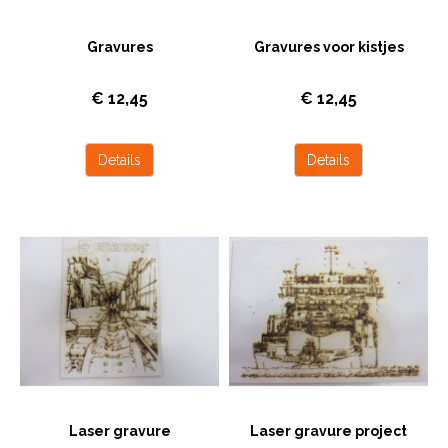
Gravures
Gravures voor kistjes
Gravure Rotterdam op mdf. Afm: 430 x29,2
Product prijs is een indicatie
€ 12,45
€ 12,45
cm
Details
Details
Laser gravure
Laser gravure project