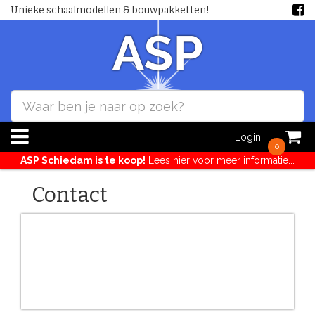
Unieke schaalmodellen & bouwpakketten!
Login
0
ASP Schiedam is te koop!
Lees hier voor meer informatie...
Contact