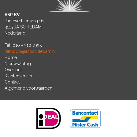
ASP BV
Jan Evertsenweg 16
3115 JA SCHIEDAM
Nederland
Tel: 010 - 310 7995
verkoop@aspschiedam.nl
Home
Nieuws/blog
Over ons
Klantenservice
Contact
Algemene voorwaarden