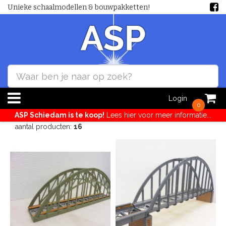
Unieke schaalmodellen & bouwpakketten!
Login
0
ASP Schiedam is te koop!
Lees hier voor meer informatie...
aantal producten:
16