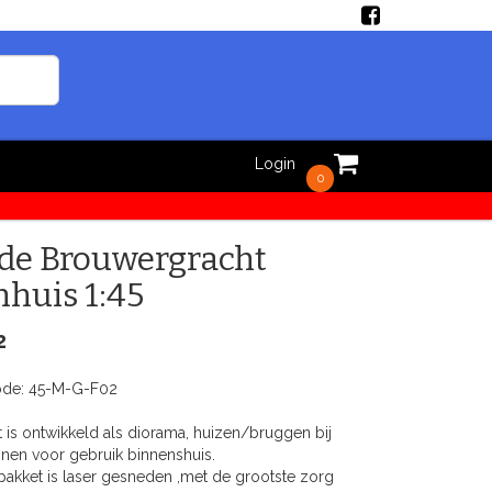
Login
0
de Brouwergracht
huis 1:45
2
ode:
45-M-G-F02
 is ontwikkeld als diorama, huizen/bruggen bij
inen voor gebruik binnenshuis.
akket is laser gesneden ,met de grootste zorg