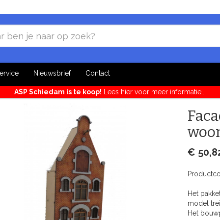
ervice
Nieuwsbrief
Contact
ASP Schiedam is te koop!
Lees hier voor meer informatie...
Faca
woon
€ 50,8
Productc
Het pakket
model tre
Het bouwp