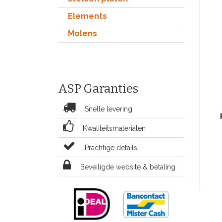
Elements
Molens
ASP Garanties
Snelle levering
Kwaliteitsmaterialen
Facade
Prachtige details!
ontwik
treinen
laser 
Beveiligde website & betaling
verpakt
detail
vocht. 
onbeha
aanbevo
Nederla
moe
Afm