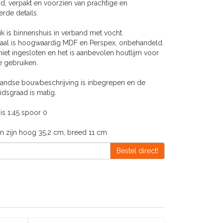
d, verpakt en voorzien van prachtige en
rde details.
k is binnenshuis in verband met vocht.
iaal is hoogwaardig MDF en Perspex, onbehandeld.
 niet ingesloten en het is aanbevolen houtlijm voor
e gebruiken.
andse bouwbeschrijving is inbegrepen en de
idsgraad is matig.
is 1:45 spoor 0
n zijn hoog 35,2 cm, breed 11 cm
Bestel direct!