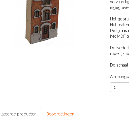
vervaardig
ingegravee
Het gebrui
Het mater
De lijm is
het MDF t
De Nederl
moeilijkhe
De schaal 
Afmetinge
lateerde producten
Beoordelingen