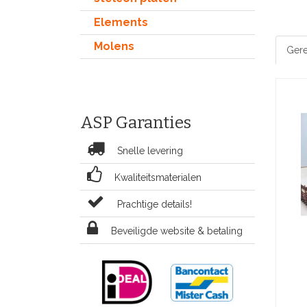
Elements
Molens
Gere
ASP Garanties
Snelle levering
Kwaliteitsmaterialen
Prachtige details!
Beveiligde website & betaling
Bouwpak
Hoogt
verleden