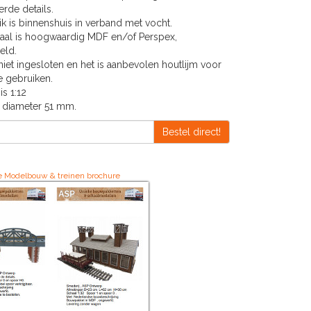
rde details.
k is binnenshuis in verband met vocht.
iaal is hoogwaardig MDF en/of Perspex,
eld.
 niet ingesloten en het is aanbevolen houtlijm voor
e gebruiken.
is 1:12
: diameter 51 mm.
Bestel direct!
 Modelbouw & treinen brochure