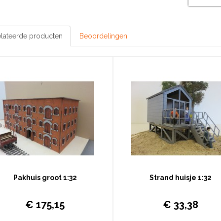
lateerde producten
Beoordelingen
Pakhuis groot 1:32
Strand huisje 1:32
ket pakhuis groot Lengte 73 x Breedte 32 x
Het pakket is ontwikkeld als diora
€ 175,15
€ 33,38
e 30 cm. Een mega pakhuis, zoals er in het
huizen/bruggen bij model treinen voor
 vele in de Rotterdamse havens stonden. Het
binnenshuis. Het bouwpakket is laser ges