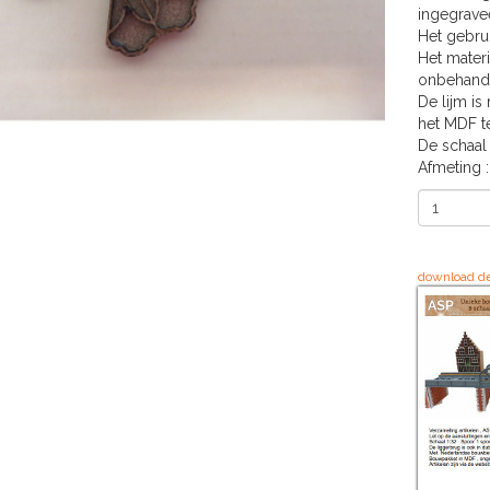
ingegravee
Het gebrui
Het mater
onbehand
De lijm is
het MDF t
De schaal 
Afmeting 
download de