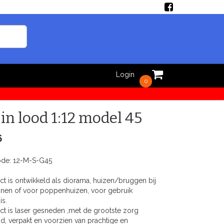
Login
0
 in lood 1:12 model 45
6
ode:
12-M-S-G45
t is ontwikkeld als diorama, huizen/bruggen bij
inen of voor poppenhuizen, voor gebruik
is.
ct is laser gesneden ,met de grootste zorg
d, verpakt en voorzien van prachtige en