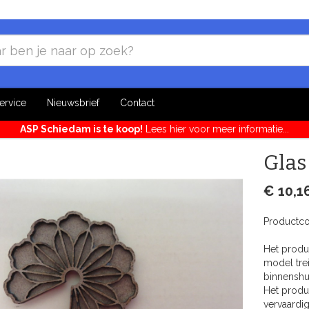
ervice
Nieuwsbrief
Contact
ASP Schiedam is te koop!
Lees hier voor meer informatie...
Glas
€ 10,1
Productc
Het produc
model tre
binnenshu
Het produ
vervaardig