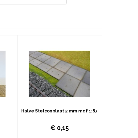
Halve Stelconplaat 2 mm mdf 1:87
ma,
Stelcon plaat lasergesneden MDF 2mm 18.4 x 11.7 mm
€ 0,15
 gebruik
Het product is ontwikkeld als diorama,
neden ,met
huizen/bruggen bij model treinen of voor