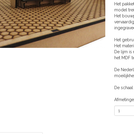
Het pakket
model tre
Het bouwp
vervaardig
ingegravee
Het gebrui
Het mater
De lijm is
het MDF t
De Nederl
moeilijkhe
De schaal 
Afmetinge