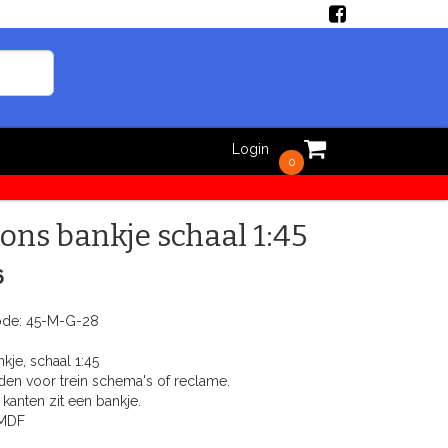
Login
0
ions bankje schaal 1:45
6
ode:
45-M-G-28
kje, schaal 1:45
den voor trein schema's of reclame.
kanten zit een bankje.
 MDF