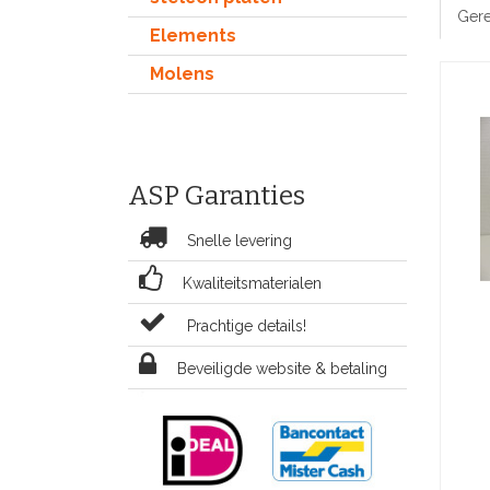
Gere
Elements
Molens
ASP Garanties
Snelle levering
Kwaliteitsmaterialen
Prachtige details!
Beveiligde website & betaling
Met du
Bou
bou
Afmetin
Ramen l
steen
gelaserd