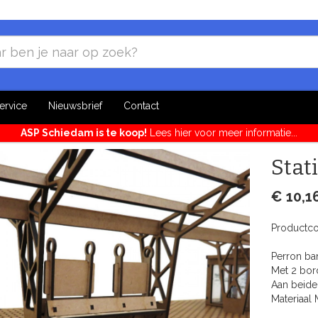
ervice
Nieuwsbrief
Contact
ASP Schiedam is te koop!
Lees hier voor meer informatie...
Stat
€ 10,1
Productc
Perron ban
Met 2 bor
Aan beide 
Materiaal