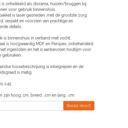
 is ontwikkeld als diorama, huizen/bruggen bij
inen voor gebruik binnenshuis.
akket is laser gesneden ,met de grootste zorg
d, verpakt en voorzien van prachtige en
rde details.
k is binnenshuis in verband met vocht.
iaal is hoogwaardig MDF en Perspex, onbehandeld.
 niet ingesloten en het is aanbevolen houtlijm voor
e gebruiken.
andse bouwbeschrijving is inbegrepen en de
idsgraad is matig.
is 1:45
n zijn hoog..cm, breed ..cm en lang ..cm
Bestel direct!