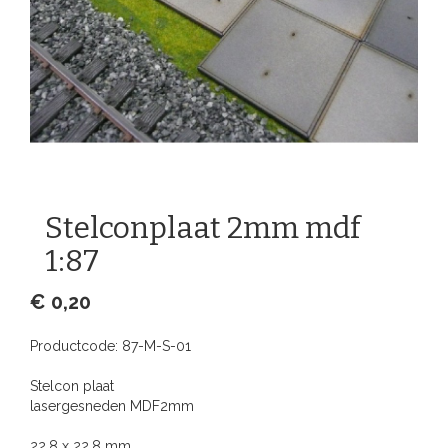
Stelconplaat 2mm mdf
1:87
€ 0,20
Productcode:
87-M-S-01
Stelcon plaat
lasergesneden MDF2mm
22.8 x 22.8 mm