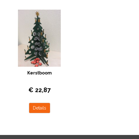
opgeven zodat wij de op de bovenkant
kunnen graveren.
Kerstboom
Kerstboom, 30 cm hoog. Materiaal mdf
€ 22,87
onbehandeld. Leuk om met de
kinderen met acryl verf te schilderen.
Niet voor gebruik buiten.
Details